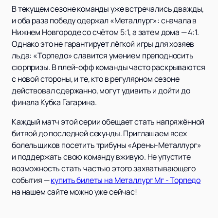
В текущем сезоне команды уже встречались дважды,
и оба раза победу одержал «Металлург»: сначала в
Нижнем Новгороде со счётом 5:1, а затем дома — 4:1.
Однако это не гарантирует лёгкой игры для хозяев
льда: «Торпедо» славится умением преподносить
сюрпризы. В плей-офф команды часто раскрываются
с новой стороны, и те, кто в регулярном сезоне
действовал сдержанно, могут удивить и дойти до
финала Кубка Гагарина.
Каждый матч этой серии обещает стать напряжённой
битвой до последней секунды. Приглашаем всех
болельщиков посетить трибуны «Арены-Металлург»
и поддержать свою команду вживую. Не упустите
возможность стать частью этого захватывающего
события —
купить билеты на Металлург Мг - Торпедо
на нашем сайте можно уже сейчас!