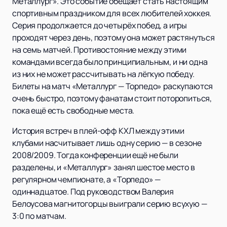
Металлург». Это событие обещает стать настоящим
спортивным праздником для всех любителей хоккея.
Серия продолжается до четырёх побед, а игры
проходят через день, поэтому она может растянуться
на семь матчей. Противостояние между этими
командами всегда было принципиальным, и ни одна
из них не может рассчитывать на лёгкую победу.
Билеты на матч «Металлург — Торпедо» раскупаются
очень быстро, поэтому фанатам стоит поторопиться,
пока ещё есть свободные места.
История встреч в плей-офф КХЛ между этими
клубами насчитывает лишь одну серию — в сезоне
2008/2009. Тогда конференции ещё не были
разделены, и «Металлург» занял шестое место в
регулярном чемпионате, а «Торпедо» —
одиннадцатое. Под руководством Валерия
Белоусова магнитогорцы выиграли серию всухую —
3:0 по матчам.