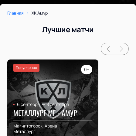
Главная
ХК Амур
Лучшие матчи
Популярное
0+
6 сентября
—
8 сентября
МЕТАЛЛУРГ МГ - АМУР
Магнитогорск, Арена-
Металлург