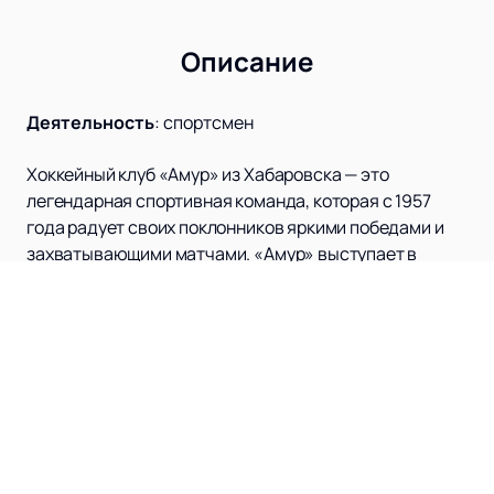
Описание
Деятельность
:
спортсмен
Хоккейный клуб «Амур» из Хабаровска — это
легендарная спортивная команда, которая с 1957
года радует своих поклонников яркими победами и
захватывающими матчами. «Амур» выступает в
Континентальной хоккейной лиге (КХЛ) и является
одной из самых узнаваемых команд на Дальнем
Востоке России. С момента своего основания клуб
прошел долгий путь, начиная с любительского уровня
и до настоящего времени, когда он занимает
достойное место среди профессиональных команд
мастеров.
История ХК «Амур» богата на события и достижения.