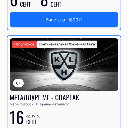
СЕНТ
СЕНТ
Билеты от
1800
₽
Популярное
Континентальная Хоккейная Лига
0+
МЕТАЛЛУРГ МГ - СПАРТАК
Магнитогорск
Арена-Металлург
16
ср, 19:30
СЕНТ