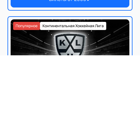
Популярное
Континентальная Хоккейная Лига
0+
МЕТАЛЛУРГ МГ - АДМИРАЛ
Магнитогорск
Арена-Металлург
5
7
ОКТ
ОКТ
Купить билеты