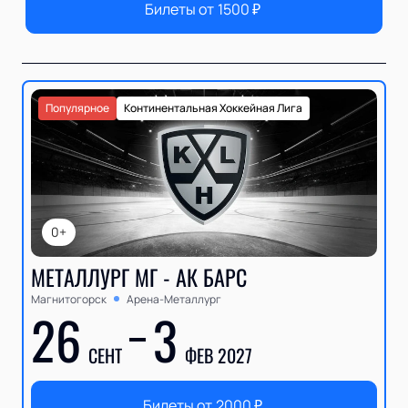
Билеты от
1500
₽
Популярное
Континентальная Хоккейная Лига
0+
МЕТАЛЛУРГ МГ - АК БАРС
Магнитогорск
Арена-Металлург
26
3
СЕНТ
ФЕВ 2027
Билеты от
2000
₽