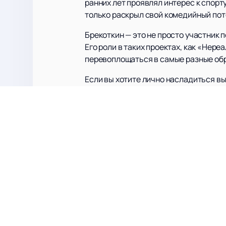
ранних лет проявлял интерес к спорту
только раскрыл свой комедийный поте
Брекоткин — это не просто участник 
Его роли в таких проектах, как «Нер
перевоплощаться в самые разные обра
Если вы хотите лично насладиться в
вас ознакомиться с расписанием мер
купить билеты
на нашем сайте на ш
Не упустите возможность стать част