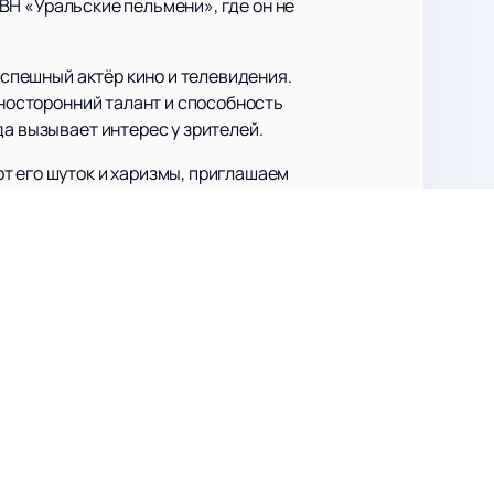
КВН «Уральские пельмени», где он не
успешный актёр кино и телевидения.
зносторонний талант и способность
да вызывает интерес у зрителей.
т его шуток и харизмы, приглашаем
ть афишу предстоящих событий, но и
те с Дмитрием Брекоткиным!