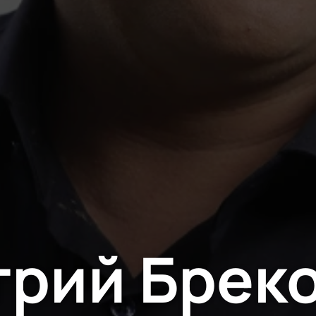
рий Брек