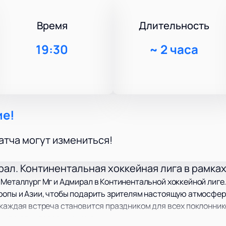
Время
Длительность
19:30
~
2 часа
ие!
атча могут измениться!
рал. Континентальная хоккейная лига в рамка
 Металлург Мг и Адмирал в Континентальной хоккейной лиге
ропы и Азии, чтобы подарить зрителям настоящую атмосфер
 каждая встреча становится праздником для всех поклонник
живают интерес к хоккею.