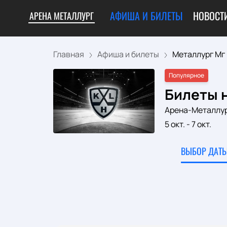
АФИША И БИЛЕТЫ
НОВОСТ
АРЕНА МЕТАЛЛУРГ
Главная
Афиша и билеты
Металлург Мг -
Популярное
Билеты н
Арена-Металлу
5 окт.
-
7 окт.
ВЫБОР ДАТЫ