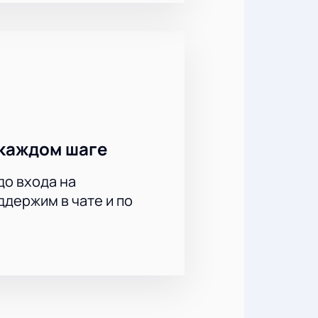
быстро через наш сайт: выберите
о минут. Преимущества покупки у
каждом шаге
до входа на
сещение одного из самых
держим в чате и по
ь приобрести билеты уже сейчас!