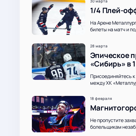
30 марта
1/4 Плей-оф
На Арене Металлург
билеты на матч и 
28 марта
Эпическое п
«Сибирь» в 1
Присоединяйтесь к 
между ХК «Металлур
18 февраля
Магнитогорс
Не пропустите захв
болельщикам незабы