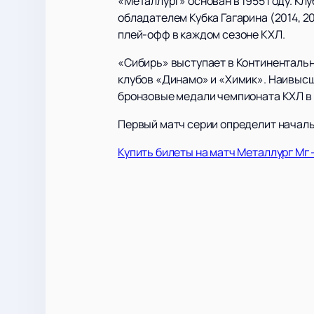
«Металлург» основан в 1955 году. Клу
обладателем Кубка Гагарина (2014, 2
плей-офф в каждом сезоне КХЛ.
«Сибирь» выступает в Континентальн
клубов «Динамо» и «Химик». Наивысш
бронзовые медали чемпионата КХЛ в 
Первый матч серии определит началь
Купить билеты на матч Металлург Мг