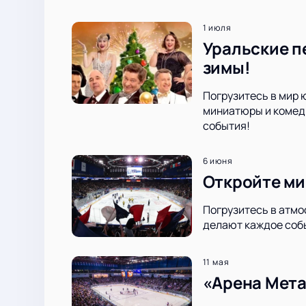
1 июля
Уральские п
зимы!
Погрузитесь в мир 
миниатюры и комеди
события!
6 июня
Откройте ми
Погрузитесь в атмо
делают каждое соб
11 мая
«Арена Мета