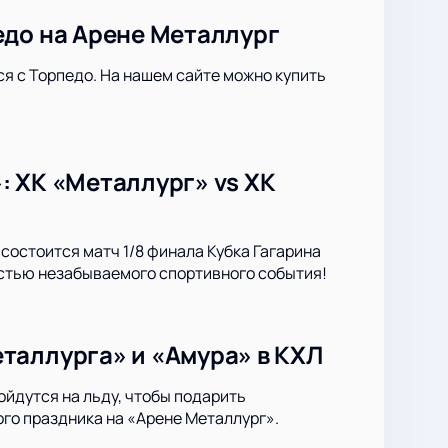
едо на Арене Металлург
ся с Торпедо. На нашем сайте можно купить
: ХК «Металлург» vs ХК
состоится матч 1/8 финала Кубка Гагарина
астью незабываемого спортивного события!
таллурга» и «Амура» в КХЛ
йдутся на льду, чтобы подарить
го праздника на «Арене Металлург».