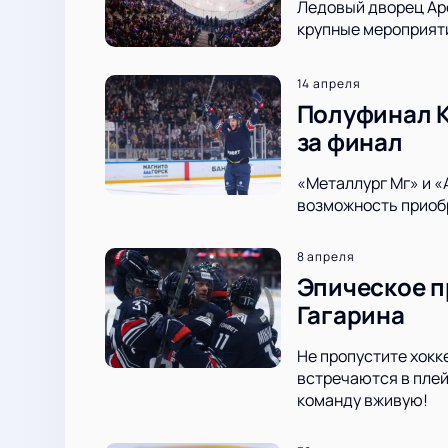
Ледовый дворец Аре
крупные мероприяти
14 апреля
Полуфинал К
за финал
«Металлург Мг» и «
возможность приобр
8 апреля
Эпическое п
Гагарина
Не пропустите хокк
встречаются в плей
команду вживую!