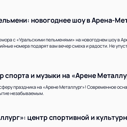
ельмени: новогоднее шоу в Арена-Мет
юмора с «Уральскими пельменями» на новогоднем шоу в А
йные номера подарят вам вечер смеха и радости. Не упуст
р спорта и музыки на «Арене Металлу
сферу праздника на «Арене Металлург»! Современное осн
ытие незабываемым.
ллург»: центр спортивной и культур