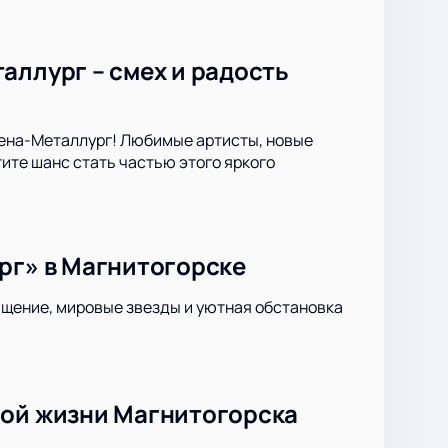
аллург – смех и радость
рена-Металлург! Любимые артисты, новые
ите шанс стать частью этого яркого
рг» в Магнитогорске
ащение, мировые звезды и уютная обстановка
ной жизни Магнитогорска