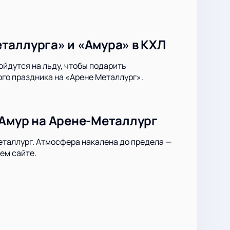
таллурга» и «Амура» в КХЛ
йдутся на льду, чтобы подарить
го праздника на «Арене Металлург».
 Амур на Арене-Металлург
еталлург. Атмосфера накалена до предела —
ем сайте.