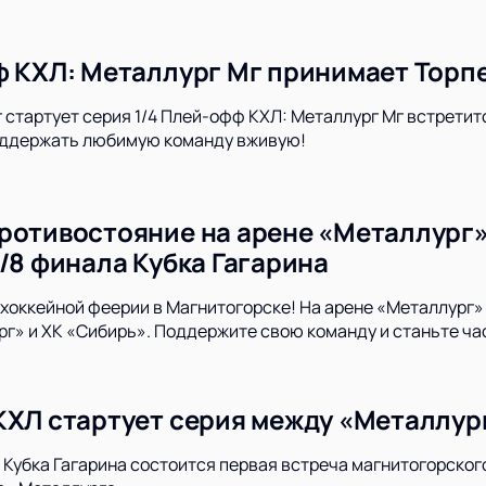
ф КХЛ: Металлург Мг принимает Торп
 стартует серия 1/4 Плей-офф КХЛ: Металлург Мг встретит
поддержать любимую команду вживую!
ротивостояние на арене «Металлург»
/8 финала Кубка Гагарина
хоккейной феерии в Магнитогорске! На арене «Металлург» 
г» и ХК «Сибирь». Поддержите свою команду и станьте ч
КХЛ стартует серия между «Металлу
а Кубка Гагарина состоится первая встреча магнитогорского