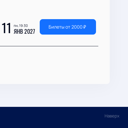
11
пн, 19:30
Билеты от
2000
₽
ЯНВ 2027
Наверх