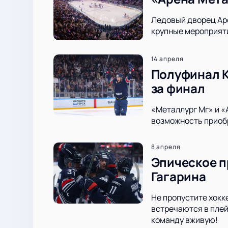
Ледовый дворец Аре
крупные мероприяти
14 апреля
Полуфинал К
за финал
«Металлург Мг» и «
возможность приобр
8 апреля
Эпическое п
Гагарина
Не пропустите хокк
встречаются в плей
команду вживую!