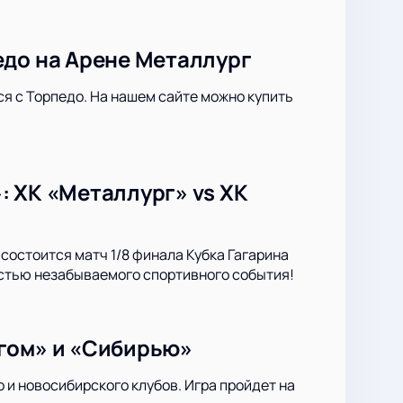
едо на Арене Металлург
ся с Торпедо. На нашем сайте можно купить
: ХК «Металлург» vs ХК
состоится матч 1/8 финала Кубка Гагарина
астью незабываемого спортивного события!
ргом» и «Сибирью»
 и новосибирского клубов. Игра пройдет на