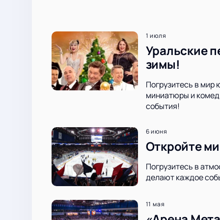
1 июля
Уральские п
зимы!
Погрузитесь в мир 
миниатюры и комеди
события!
6 июня
Откройте ми
Погрузитесь в атмо
делают каждое соб
11 мая
«Арена Мета