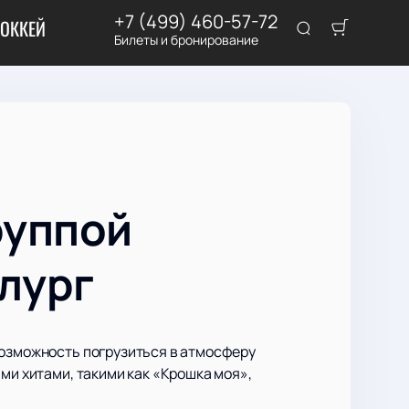
+7 (499) 460-57-72
ОККЕЙ
Билеты и бронирование
руппой
лург
возможность погрузиться в атмосферу
ми хитами, такими как «Крошка моя»,