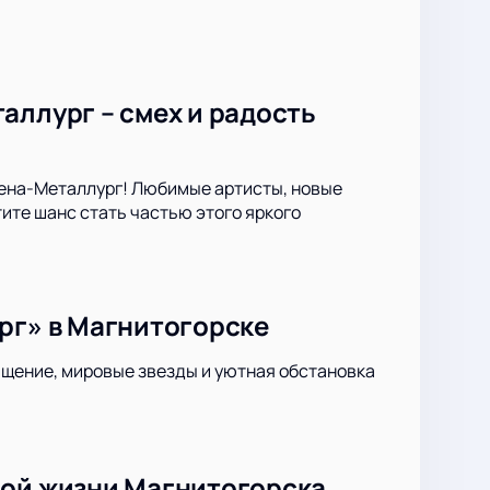
аллург – смех и радость
рена-Металлург! Любимые артисты, новые
ите шанс стать частью этого яркого
рг» в Магнитогорске
ащение, мировые звезды и уютная обстановка
ной жизни Магнитогорска