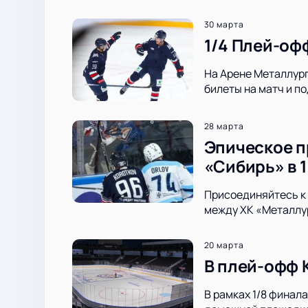
30 марта
1/4 Плей-оф
На Арене Металлург
билеты на матч и 
28 марта
Эпическое п
«Сибирь» в 1
Присоединяйтесь к 
между ХК «Металлур
20 марта
В плей-офф 
В рамках 1/8 финал