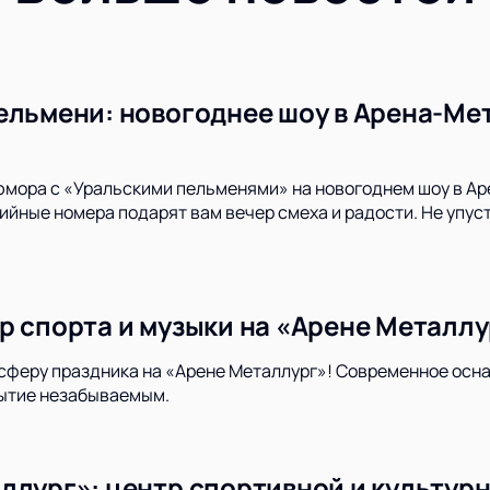
ельмени: новогоднее шоу в Арена-Мет
юмора с «Уральскими пельменями» на новогоднем шоу в А
йные номера подарят вам вечер смеха и радости. Не упуст
р спорта и музыки на «Арене Металлу
сферу праздника на «Арене Металлург»! Современное осн
ытие незабываемым.
ллург»: центр спортивной и культур