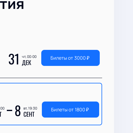
тия
31
чт, 00:00
Билеты от
3000
₽
ДЕК
8
:00
вт, 19:30
Билеты от
1800
₽
Т
СЕНТ