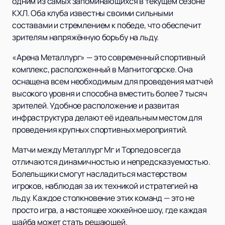
одним из самых запоминающихся в текущем сезоне
КХЛ. Оба клуба известны своими сильными
составами и стремлением к победе, что обеспечит
зрителям напряжённую борьбу на льду.
«Арена Металлург» — это современный спортивный
комплекс, расположенный в Магнитогорске. Она
оснащена всем необходимым для проведения матчей
высокого уровня и способна вместить более 7 тысяч
зрителей. Удобное расположение и развитая
инфраструктура делают её идеальным местом для
проведения крупных спортивных мероприятий.
Матчи между Металлург Мг и Торпедо всегда
отличаются динамичностью и непредсказуемостью.
Болельщики смогут насладиться мастерством
игроков, наблюдая за их техникой и стратегией на
льду. Каждое столкновение этих команд — это не
просто игра, а настоящее хоккейное шоу, где каждая
шайба может стать решающей.