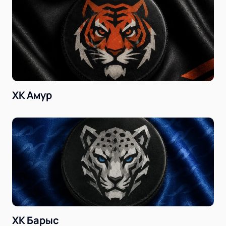
ХК Амур
ХК Барыс