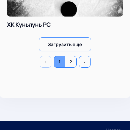
ХК Куньлунь РС
Загрузить еще
1
2